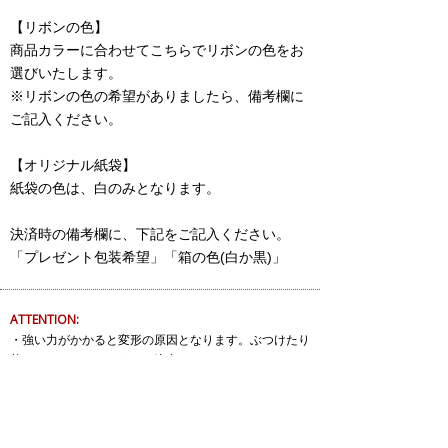
【リボンの色】
商品カラーに合わせてこちらでリボンの色をお
選びいたします。
※リボンの色の希望がありましたら、備考欄に
ご記入ください。
【オリジナル紙袋】
紙袋の色は、白のみとなります。
決済時の備考欄に、下記をご記入ください。
「プレゼント包装希望」「箱の色(白か黒)」
ATTENTION:
・強い力がかかると変形の原因となります。ぶつけたり
落としたりしないようにご注意下さい。
・メッキ加工を施した商品は着用しているうちに変色や
剥離が生じますが、ご使用頻度や体質により個人差があ
ります。