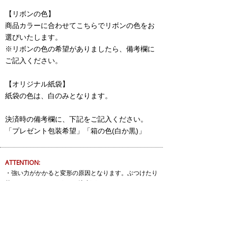
【リボンの色】
商品カラーに合わせてこちらでリボンの色をお
選びいたします。
※リボンの色の希望がありましたら、備考欄に
ご記入ください。
【オリジナル紙袋】
紙袋の色は、白のみとなります。
決済時の備考欄に、下記をご記入ください。
「プレゼント包装希望」「箱の色(白か黒)」
ATTENTION:
・強い力がかかると変形の原因となります。ぶつけたり
落としたりしないようにご注意下さい。
・メッキ加工を施した商品は着用しているうちに変色や
剥離が生じますが、ご使用頻度や体質により個人差があ
ります。