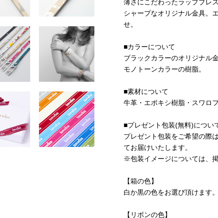
薄さにこだわったラップブレ
シャープなオリジナル金具。
せ。
■カラーについて
ブラックカラーのオリジナル
モノトーンカラーの樹脂。
■素材について
牛革・エポキシ樹脂・スワロ
■プレゼント包装(無料)につい
プレゼント包装をご希望の際
てお届けいたします。
※包装イメージについては、
【箱の色】
白か黒の色をお選び頂けます
【リボンの色】