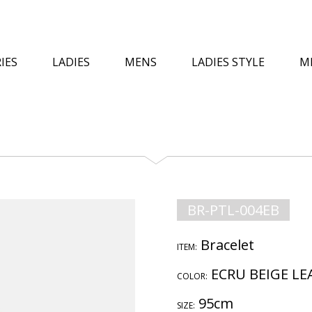
IES
LADIES
MENS
LADIES STYLE
M
BR-PTL-004EB
Bracelet
ITEM:
ECRU BEIGE L
COLOR:
95cm
SIZE: