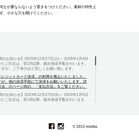
同士が重ならないよう置きをつけください。素材の特性上
ず、小さな穴を開けてください。
のお知らせ】2025年12月27日(土)～ 2026年1月4日
頂いたご注文は、翌1/5以降、順次発送手配を行います。
ますが、ご了承のほど宜しくお願い致します。
クレジットカード決済」の利用を廃止いたしました。
すが、他の決済手段にて決済をお願いいたします。詳
引法」のページ内の、「支払方法」をご覧ください。
のお知らせ】2023年12月27日(水)～ 2024年1月5日
頂いたご注文は、翌1/9以降、順次発送手配を行います。
ますが、ご了承のほど宜しくお願い致します。
お知らせ】 2022年12月27日(火)～ 2023年1月5
に頂いたご注文は、1/10以降、順次発送手配を行いま
かけしますが、ご了承のほど宜しくお願い致します。
© 2015 invidia.
リスマス期間限定キャンペーン
/ 【20%OFFクーポン】
xmas2021 ] ※ご注文時に入力ください 【対象商品】全