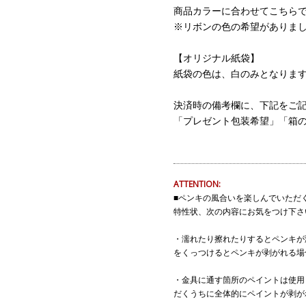
商品カラーに合わせてこちら
※リボンの色の希望がありま
【オリジナル紙袋】
紙袋の色は、白のみとなりま
決済時の備考欄に、下記をご
「プレゼント包装希望」「箱の
ATTENTION:
■ペンキの風合いを楽しんでいただ
特性状、次の内容にお気をつけ下さ
・濡れたり擦れたりするとペンキが
をくっつけるとペンキが剥がれる場
・金具に通す箇所のペイントは使用
だくうちに全体的にペイントが剥が