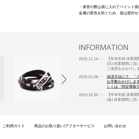
・保管の際は袋に入れてペイント面
金属の変色を防ぐため、袋は密封せ
INFORMATION
【年末年始 休業期間
2025.11.14･･･
(日) 休業期間に
ご迷惑をおかけし
決済方法にて、「
2025.01.08･･･
お手数おかけしま
しくは「特定商取
【年末年始 休業期間
2023.10.30･･･
(金) 休業期間に
ご迷惑をおかけし
【年末年始 休業期間の
2022.12.27･･･
日(木) 休業期間
す。 ご迷惑をお
ご利用ガイド
商品のお取り扱い/アフターサービス
お問い合わせ
【期間限定】 ク
2021.11.05･･･
クーポンコード [ 